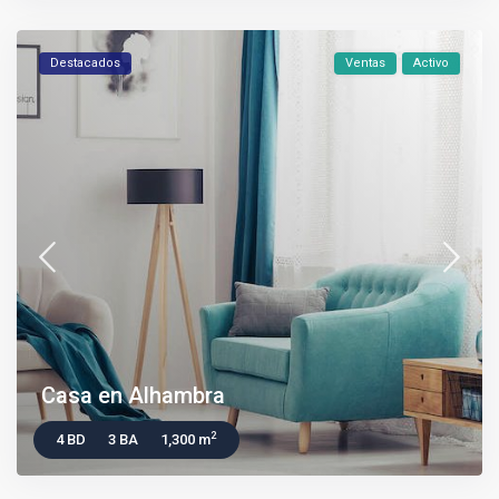
Destacados
Ventas
Activo
Casa en Alhambra
2
4 BD
3 BA
1,300 m