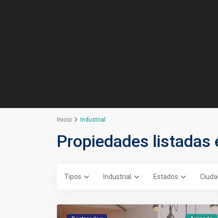
Inicio
Industrial
Propiedades listadas 
Tipos
Industrial
Estados
Ciuda