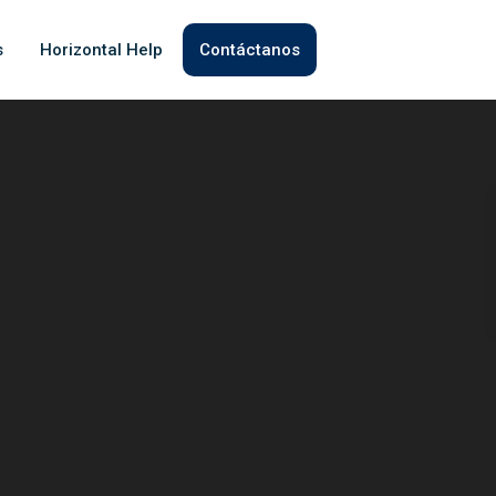
s
Horizontal Help
Contáctanos