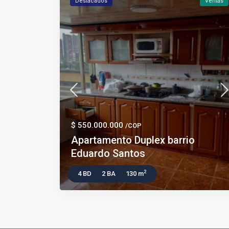
Destacados
Ventas
$ 550.000.000
/COP
Apartamento Duplex barrio
Eduardo Santos
2
4 BD
2 BA
130 m