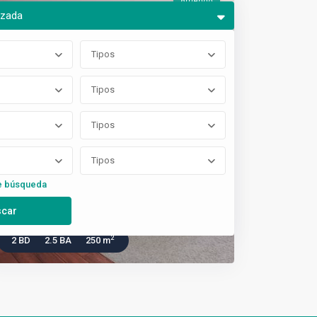
Arriendo
nzada
Tipos
Tipos
Tipos
Tipos
e búsqueda
$ 2.000
/ month
Modern penthouse apartment
2
2 BD
2.5 BA
250 m