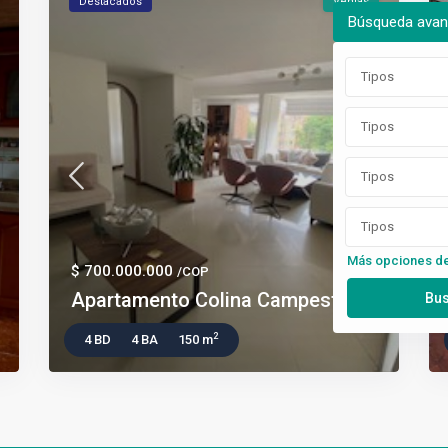
Destacados
Ventas
Búsqueda ava
Tipos
Tipos
Tipos
Tipos
Más opciones d
$ 700.000.000
/COP
Apartamento Colina Campestre
2
4 BD
4 BA
150 m