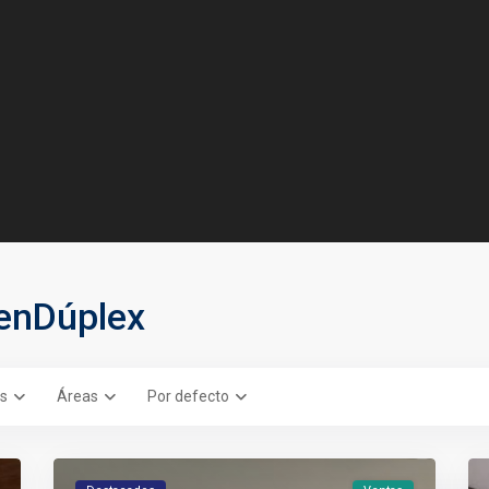
 enDúplex
s
Áreas
Por defecto