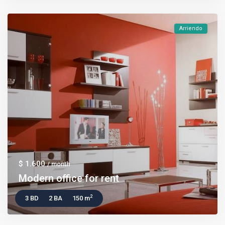
Arriendo
$ 1.600
/ month
Modern office for rent
2
3 BD
2 BA
150 m