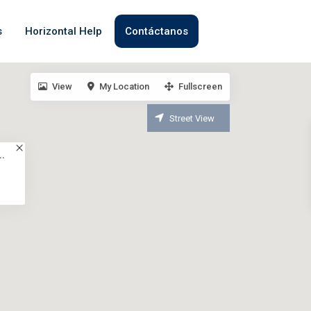
s
Horizontal Help
Contáctanos
View
My Location
Fullscreen
Street View
..