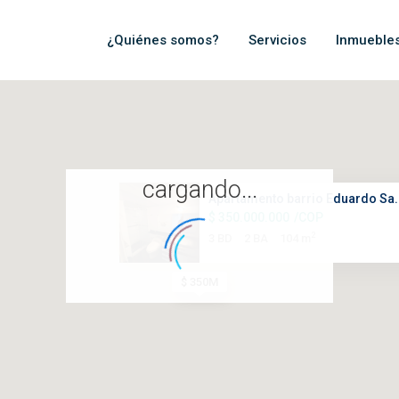
¿Quiénes somos?
Servicios
Inmueble
cargando...
Apartamento barrio Eduardo Sa.
$ 350.000.000
/COP
2
3 BD
2 BA
104 m
$ 350M