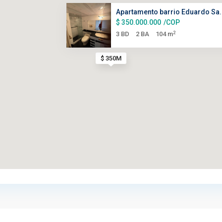
Apartamento barrio Eduardo Sa.
$ 350.000.000
/COP
2
3 BD
2 BA
104 m
$ 350M