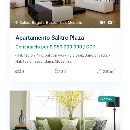
Salitre
,
Bogotá
,
Boston
,
Cali
,
Medellín
1
Apartamento Salitre Plaza
$ 950.000.000
Consiguelo por
/ COP
-Habitación Principal con working closet, Baño privado. -
Habitación secundaria, Closet, Ba
...
2
3
2.5
250 m
Ventas