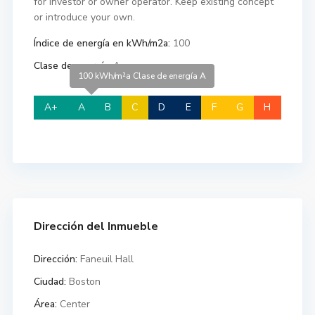
for investor or owner operator. Keep existing concept
or introduce your own.
Índice de energía en kWh/m2a:
100
Clase de energía:
A
100 kWh/m²a Clase de energía A
A+
A
B
C
D
E
F
G
H
Dirección del Inmueble
Dirección:
Faneuil Hall
Ciudad:
Boston
Área:
Center