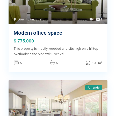
Downtown
,
Boston
1
Modern office space
$ 775.000
This property is mostly wooded and sits high on a hilltop
overlooking the Mohawk River Val
...
2
5
6
190 m
Arriendo