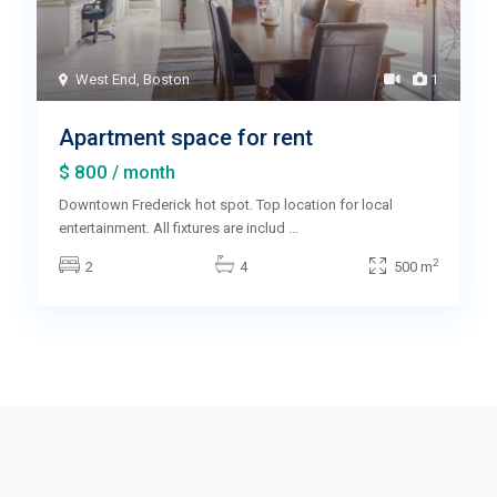
West End
,
Boston
1
Apartment space for rent
$ 800
/ month
Downtown Frederick hot spot. Top location for local
entertainment. All fixtures are includ
...
2
2
4
500 m