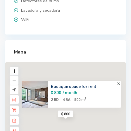
Detectores de humo
Lavadora y secadora
WiFi
Mapa
Boutique space for rent
$ 800
/ month
2
2 BD
4 BA
500 m
$ 800