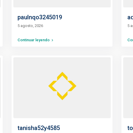
paulnqo3245019
a
5 agosto, 2026
5 a
Continuar leyendo
Co
tanisha52y4585
t