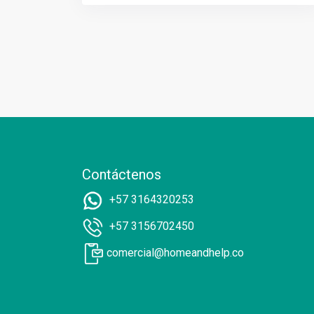
Contáctenos
+57 3164320253
+57 3156702450
comercial@homeandhelp.co