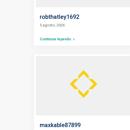
robthatley1692
5 agosto, 2026
Continuar leyendo
maxkable87899