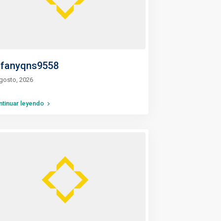
iffanyqns9558
gosto, 2026
ntinuar leyendo