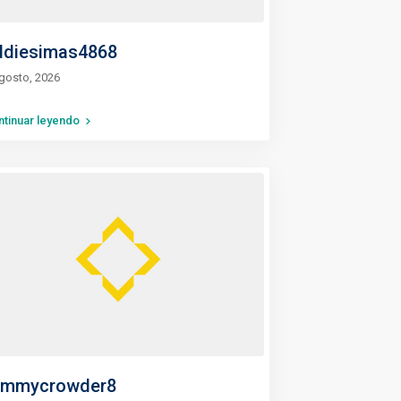
ddiesimas4868
gosto, 2026
ntinuar leyendo
ommycrowder8