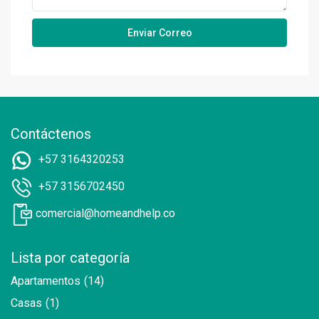
Contáctenos
+57 3164320253
+57 3156702450
comercial@homeandhelp.co
Lista por categoría
Apartamentos
(14)
Casas
(1)