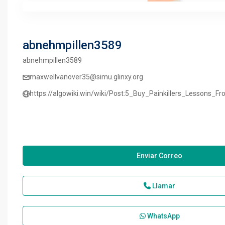
abnehmpillen3589
abnehmpillen3589
maxwellvanover35@simu.glinxy.org
https://algowiki.win/wiki/Post:5_Buy_Painkillers_Lessons_
Enviar Correo
Llamar
WhatsApp