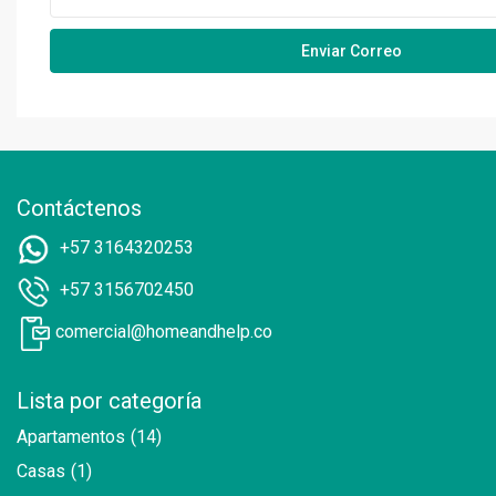
Contáctenos
+57 3164320253
+57 3156702450
comercial@homeandhelp.co
Lista por categoría
Apartamentos
(14)
Casas
(1)