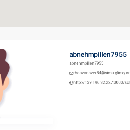
abnehmpillen7955
abnehmpillen7955
rheavanover84@simu.glinxy.o
http://139.196.82.227:3000/s