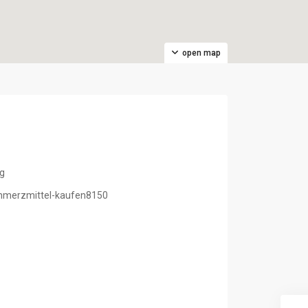
open map
rg
chmerzmittel-kaufen8150