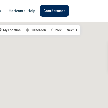
s
Horizontal Help
Contáctanos
My Location
Fullscreen
Prev
Next