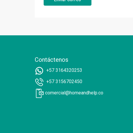
Contáctenos
+57 3164320253
+57 3156702450
comercial@homeandhelp.co