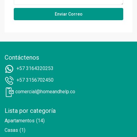
Contáctenos
+57 3164320253
+57 3156702450
comercial@homeandhelp.co
Lista por categoría
Apartamentos
(14)
Casas
(1)