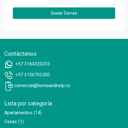
Contáctenos
+57 3164320253
+57 3156702450
comercial@homeandhelp.co
Lista por categoría
Apartamentos
(14)
Casas
(1)