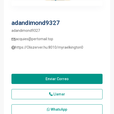
adandimond9327
adandimond9327
jacquies@pertomail.top
https://Oliszerver.hu:8010/myraelkington0
Enviar Correo
Llamar
WhatsApp