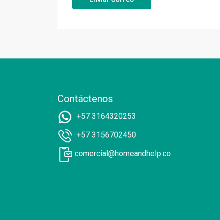
Contáctenos
+57 3164320253
+57 3156702450
comercial@homeandhelp.co