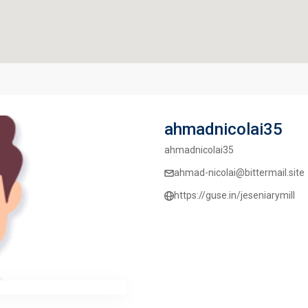
ahmadnicolai35
ahmadnicolai35
ahmad-nicolai@bittermail.site
https://guse.in/jeseniarymill