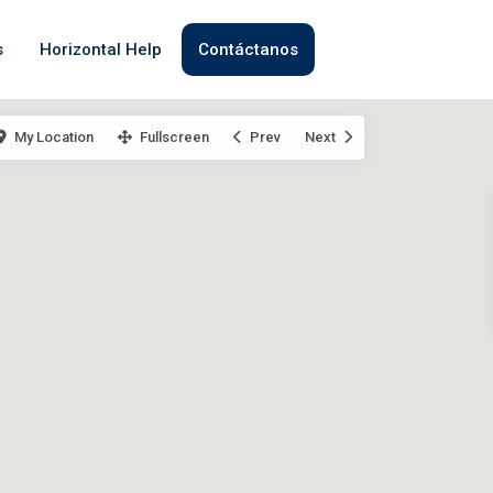
s
Horizontal Help
Contáctanos
My Location
Fullscreen
Prev
Next