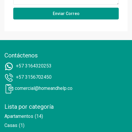
Contáctenos
+57 3164320253
+57 3156702450
comercial@homeandhelp.co
Lista por categoría
Apartamentos
(14)
Casas
(1)