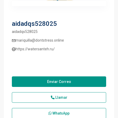
aidadqs528025
aidadqs528025
mariquilla@dontstress.online
https://watersanteh.ru/
Enviar Correo
Llamar
WhatsApp