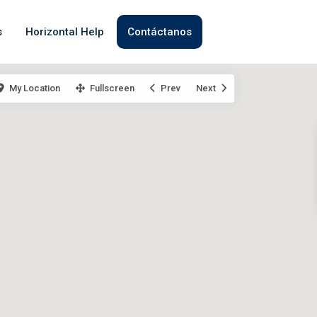
s
Horizontal Help
Contáctanos
My Location
Fullscreen
Prev
Next