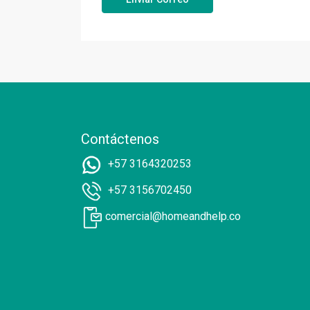
Contáctenos
+57 3164320253
+57 3156702450
comercial@homeandhelp.co