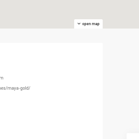
open map
om
mes/maya-gold/