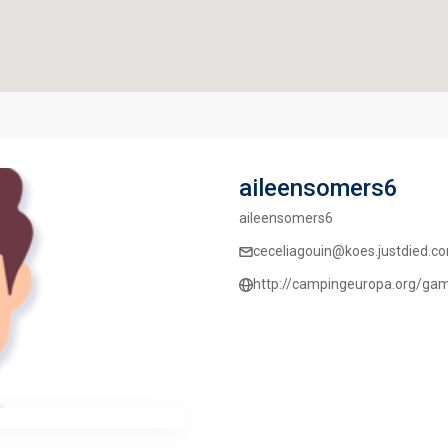
aileensomers6
aileensomers6
ceceliagouin@koes.justdied.c
http://campingeuropa.org/ga