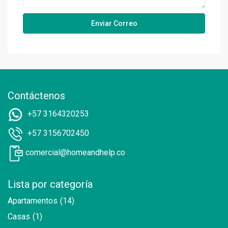
Contáctenos
+57 3164320253
+57 3156702450
comercial@homeandhelp.co
Lista por categoría
Apartamentos
(14)
Casas
(1)