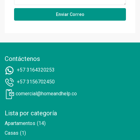
Contáctenos
+57 3164320253
+57 3156702450
comercial@homeandhelp.co
Lista por categoría
Apartamentos
(14)
Casas
(1)