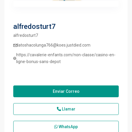
alfredosturt7
alfredosturt7
latoshacolunga766@koes.justdied.com
https://cavalerie-enfants.com/non-classe/casino-en-
ligne-bonus-sans-depot
Enviar Correo
Llamar
WhatsApp