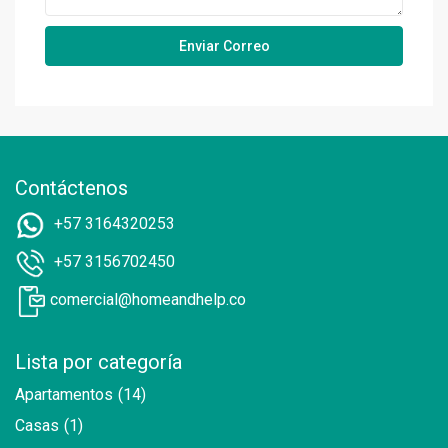
Contáctenos
+57 3164320253
+57 3156702450
comercial@homeandhelp.co
Lista por categoría
Apartamentos
(14)
Casas
(1)