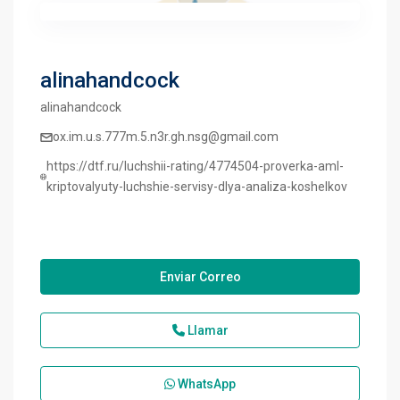
alinahandcock
alinahandcock
ox.im.u.s.777m.5.n3r.gh.nsg@gmail.com
https://dtf.ru/luchshii-rating/4774504-proverka-aml-
kriptovalyuty-luchshie-servisy-dlya-analiza-koshelkov
Enviar Correo
Llamar
WhatsApp