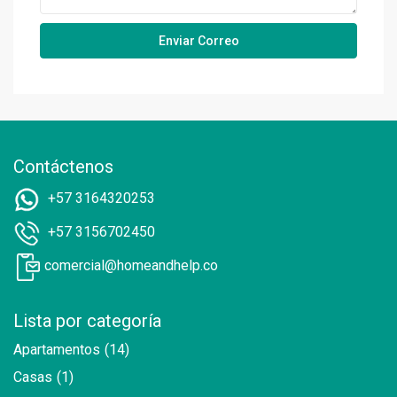
Contáctenos
+57 3164320253
+57 3156702450
comercial@homeandhelp.co
Lista por categoría
Apartamentos
(14)
Casas
(1)