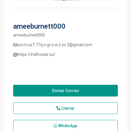
ameeburnett000
ameeburnett000
oxi.m.us7.77q.e.gv.s.w.z.zc.2@gmail.com
https://indihouse.su/
Enviar Correo
Llamar
WhatsApp