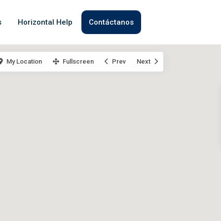
s
Horizontal Help
Contáctanos
My Location
Fullscreen
Prev
Next