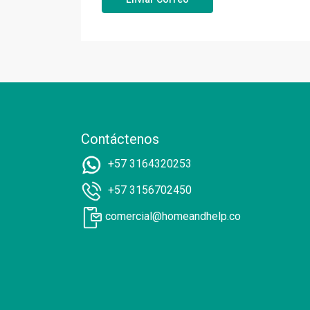
Contáctenos
+57 3164320253
+57 3156702450
comercial@homeandhelp.co