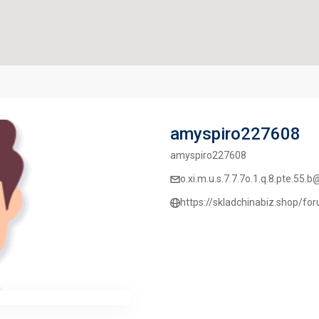
amyspiro227608
amyspiro227608
o.xi.m.u.s.7.7.7o.1.q.8.pte.55
https://skladchinabiz.shop/f