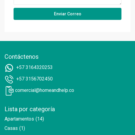
Contáctenos
+57 3164320253
+57 3156702450
comercial@homeandhelp.co
Lista por categoría
Apartamentos
(14)
Casas
(1)