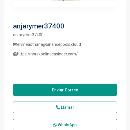
anjarymer37400
anjarymer37400
elvineastham@binancepools.cloud
https://norskonlinecasinoer.com/
Enviar Correo
Llamar
WhatsApp