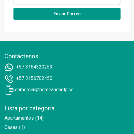
Contáctenos
+57 3164320253
+57 3156702450
comercial@homeandhelp.co
Lista por categoría
Apartamentos
(14)
Casas
(1)