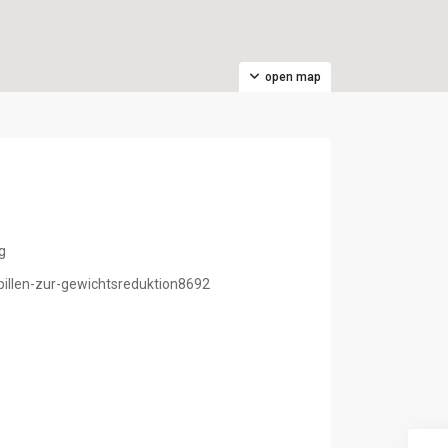
open map
g
u/pillen-zur-gewichtsreduktion8692