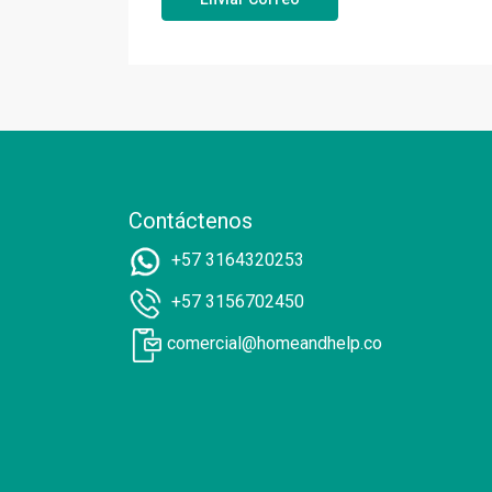
Contáctenos
+57 3164320253
+57 3156702450
comercial@homeandhelp.co