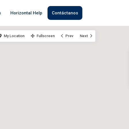
s
Horizontal Help
Contáctanos
My Location
Fullscreen
Prev
Next