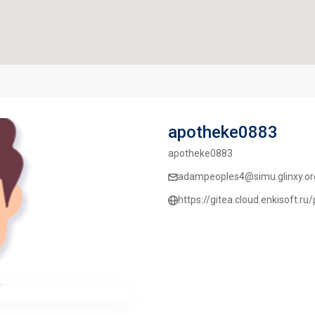
apotheke0883
apotheke0883
adampeoples4@simu.glinxy.or
https://gitea.cloud.enkisoft.r