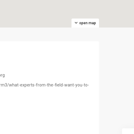
open map
org
rm3/what-experts-from-the-field-want-you-to-