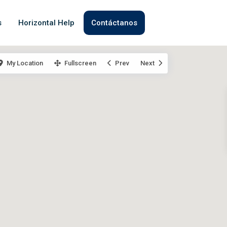
s
Horizontal Help
Contáctanos
My Location
Fullscreen
Prev
Next