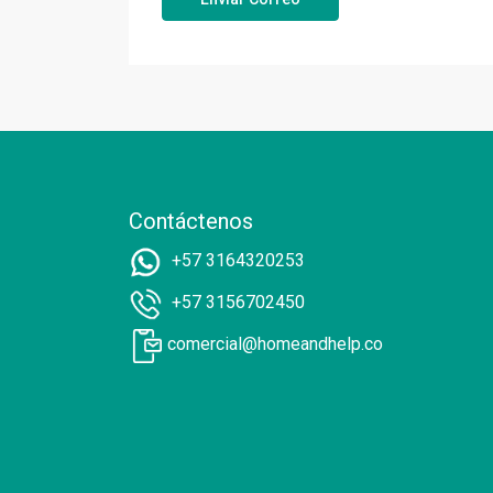
Contáctenos
+57 3164320253
+57 3156702450
comercial@homeandhelp.co