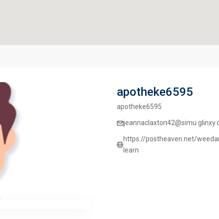
apotheke6595
apotheke6595
jeannaclaxton42@simu.glinxy.
https://postheaven.net/weeda
learn