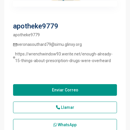
apotheke9779
apotheke9779
veronasouthard79@simu.glinxy.org
https://wrenchwindow93.werite.net/enough-already-
15-things-about-prescription-drugs-were-overheard
Enviar Correo
Llamar
WhatsApp