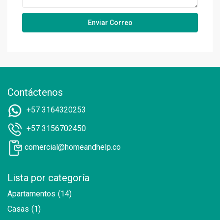
Contáctenos
+57 3164320253
+57 3156702450
comercial@homeandhelp.co
Lista por categoría
Apartamentos
(14)
Casas
(1)