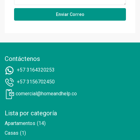
Contáctenos
+57 3164320253
+57 3156702450
comercial@homeandhelp.co
Lista por categoría
Apartamentos
(14)
Casas
(1)