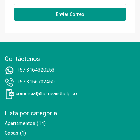
Contáctenos
+57 3164320253
+57 3156702450
comercial@homeandhelp.co
Lista por categoría
Apartamentos
(14)
Casas
(1)