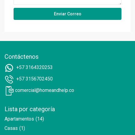
Contáctenos
+57 3164320253
+57 3156702450
comercial@homeandhelp.co
Lista por categoría
Apartamentos
(14)
Casas
(1)