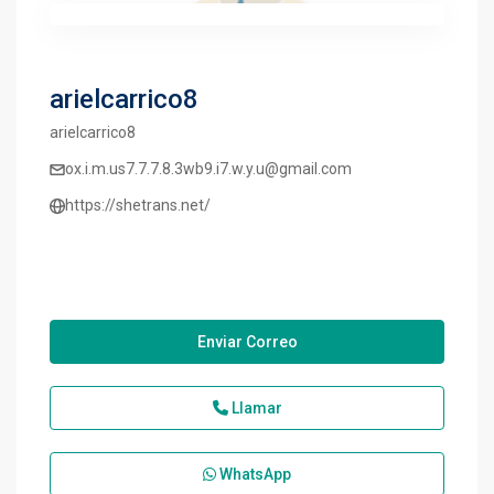
arielcarrico8
arielcarrico8
ox.i.m.us7.7.7.8.3wb9.i7.w.y.u@gmail.com
https://shetrans.net/
Enviar Correo
Llamar
WhatsApp