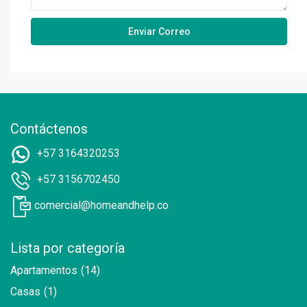
Contáctenos
+57 3164320253
+57 3156702450
comercial@homeandhelp.co
Lista por categoría
Apartamentos
(14)
Casas
(1)