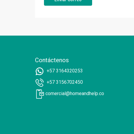
Contáctenos
+57 3164320253
+57 3156702450
comercial@homeandhelp.co