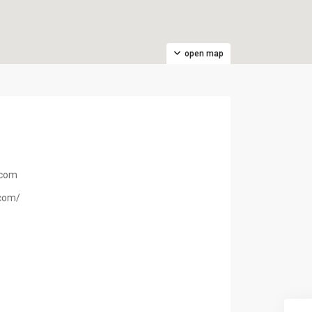
open map
.com
.com/