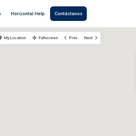
s
Horizontal Help
Contáctanos
My Location
Fullscreen
Prev
Next