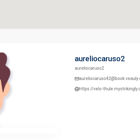
aureliocaruso2
aureliocaruso2
aureliocaruso42@book.veauly
https://velo-thule.mystrikingly