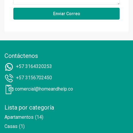
Contáctenos
+57 3164320253
+57 3156702450
comercial@homeandhelp.co
Lista por categoría
Apartamentos
(14)
Casas
(1)