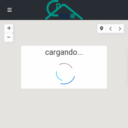
cargando...