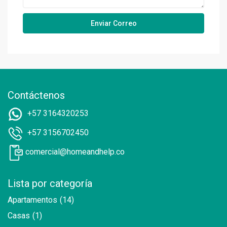
Contáctenos
+57 3164320253
+57 3156702450
comercial@homeandhelp.co
Lista por categoría
Apartamentos
(14)
Casas
(1)