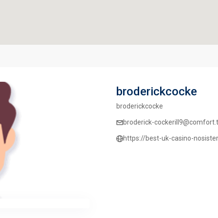
broderickcocke
broderickcocke
broderick-cockerill9@comfort.th
https://best-uk-casino-nosister