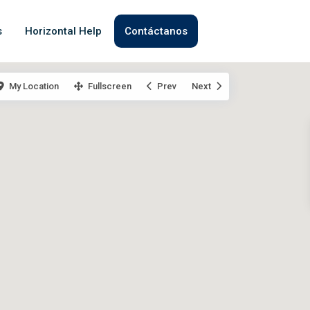
s
Horizontal Help
Contáctanos
My Location
Fullscreen
Prev
Next