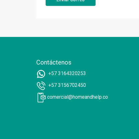
Contáctenos
+57 3164320253
+57 3156702450
comercial@homeandhelp.co