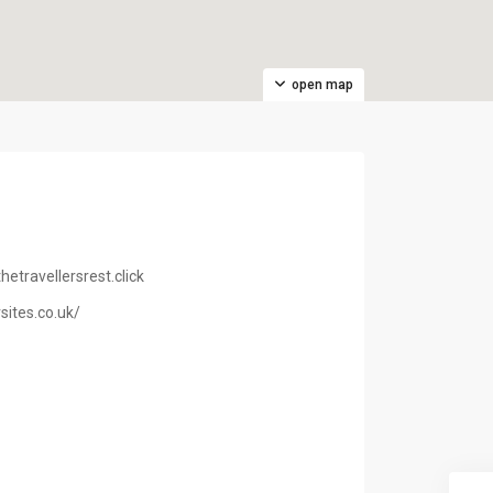
open map
etravellersrest.click
sites.co.uk/