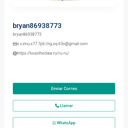
bryan86938773
bryan86938773
o.x.imu.s77.7p6.l.hg.oq.63n@gmail.com
https://louistheclaw.ru/ru-ru/
Enviar Correo
Llamar
WhatsApp