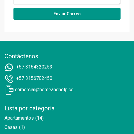
Contáctenos
+57 3164320253
+57 3156702450
comercial@homeandhelp.co
Lista por categoría
Apartamentos
(14)
Casas
(1)