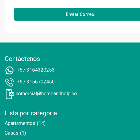
Contáctenos
+57 3164320253
+57 3156702450
comercial@homeandhelp.co
Lista por categoría
Apartamentos
(14)
Casas
(1)