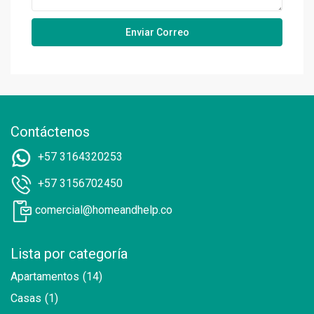
Contáctenos
+57 3164320253
+57 3156702450
comercial@homeandhelp.co
Lista por categoría
Apartamentos
(14)
Casas
(1)