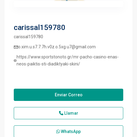
carissal159780
carissal159780
o.xim.u.s7.7.7h.v0z.o.5xg.u7@gmail.com
https://www.sportstonoto.gr/mr-pacho-casino-enas-
neos-paiktis-sti-diadiktyaki-skini/
Enviar Correo
Llamar
WhatsApp