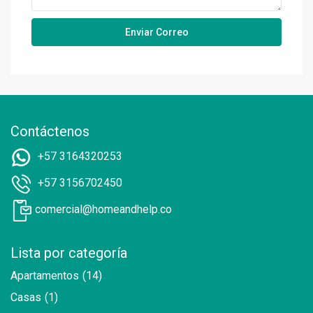
Contáctenos
+57 3164320253
+57 3156702450
comercial@homeandhelp.co
Lista por categoría
Apartamentos
(14)
Casas
(1)