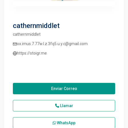
cathernmiddlet
cathernmiddlet
ox.imus.7.77w.l.z.3fq5.u.y.c@gmail.com
https://stoigr.me
Enviar Correo
Llamar
WhatsApp