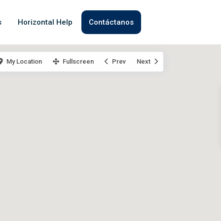
s
Horizontal Help
Contáctanos
My Location
Fullscreen
Prev
Next