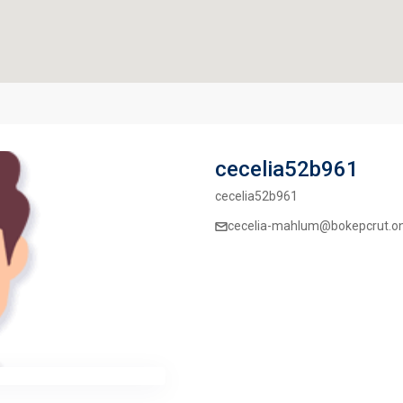
cecelia52b961
cecelia52b961
cecelia-mahlum@bokepcrut.o