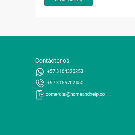
Contáctenos
+57 3164320253
+57 3156702450
comercial@homeandhelp.co