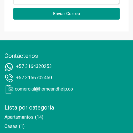
Contáctenos
+57 3164320253
+57 3156702450
comercial@homeandhelp.co
Lista por categoría
Apartamentos
(14)
Casas
(1)