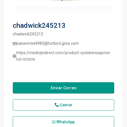
chadwick245213
chadwick245213
casierintel4983@hotbird.giize.com
https://medicijndirect.com/product-cyclobenzaprine-
hcl-nl.html
Enviar Correo
Llamar
WhatsApp