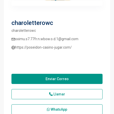
charoletterowc
charoletterowc
oximu.s7.77fr.n.wbow.o.d.1@gmail.com
https://poseidon-casino-jugar.com/
Enviar Correo
Llamar
WhatsApp