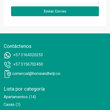
Contáctenos
+57 3164320253
+57 3156702450
comercial@homeandhelp.co
Lista por categoría
Apartamentos
(14)
Casas
(1)