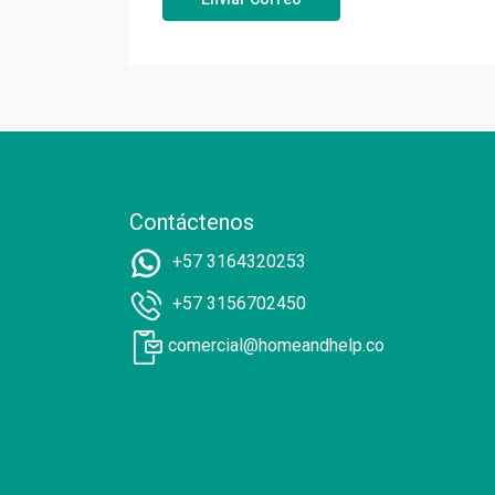
Contáctenos
+57 3164320253
+57 3156702450
comercial@homeandhelp.co