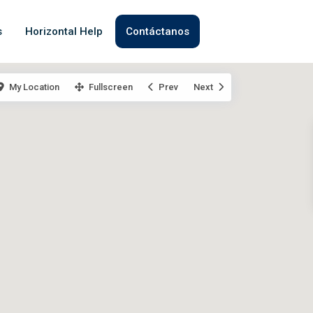
s
Horizontal Help
Contáctanos
My Location
Fullscreen
Prev
Next