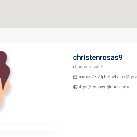
christenrosas9
christenrosas9
oximus77.7.tj.h.8.si4.a.p.r@gm
https://enosys-global.com/