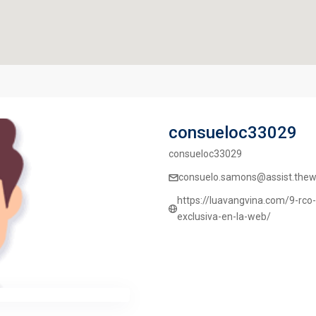
consueloc33029
consueloc33029
consuelo.samons@assist.thewis
https://luavangvina.com/9-rco
exclusiva-en-la-web/