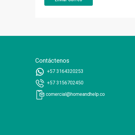
Contáctenos
+57 3164320253
+57 3156702450
comercial@homeandhelp.co