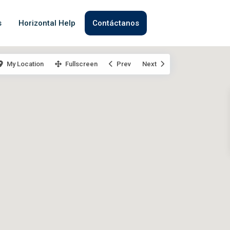
s
Horizontal Help
Contáctanos
My Location
Fullscreen
Prev
Next