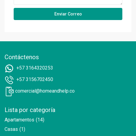
Contáctenos
+57 3164320253
+57 3156702450
comercial@homeandhelp.co
Lista por categoría
Apartamentos
(14)
Casas
(1)