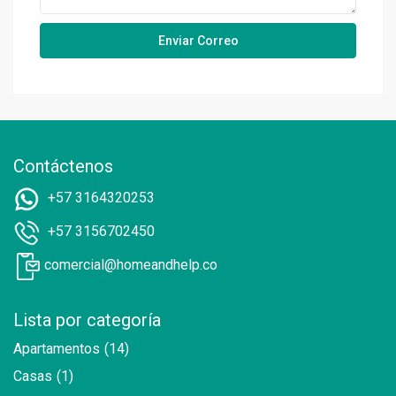
Contáctenos
+57 3164320253
+57 3156702450
comercial@homeandhelp.co
Lista por categoría
Apartamentos
(14)
Casas
(1)