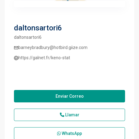
daltonsartori6
daltonsartori6
barneybradbury@hotbird.giize.com
https://galnet.fr/keno-stat
Enviar Correo
Llamar
WhatsApp