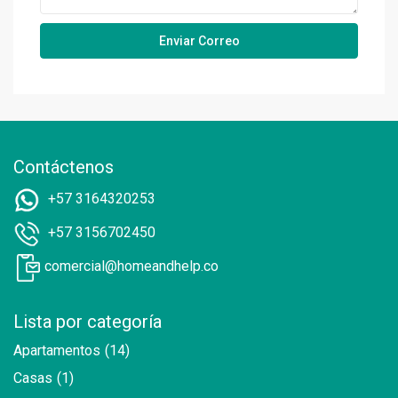
Contáctenos
+57 3164320253
+57 3156702450
comercial@homeandhelp.co
Lista por categoría
Apartamentos
(14)
Casas
(1)