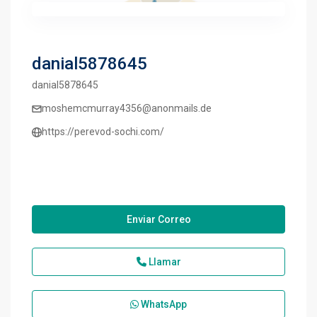
danial5878645
danial5878645
moshemcmurray4356@anonmails.de
https://perevod-sochi.com/
Enviar Correo
Llamar
WhatsApp