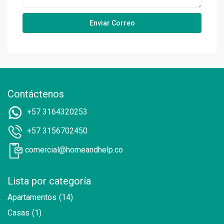
Contáctenos
+57 3164320253
+57 3156702450
comercial@homeandhelp.co
Lista por categoría
Apartamentos
(14)
Casas
(1)