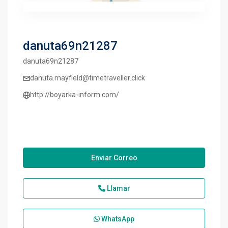
danuta69n21287
danuta69n21287
danuta.mayfield@timetraveller.click
http://boyarka-inform.com/
Enviar Correo
Llamar
WhatsApp