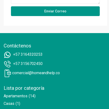
Contáctenos
+57 3164320253
+57 3156702450
comercial@homeandhelp.co
Lista por categoría
Apartamentos
(14)
Casas
(1)