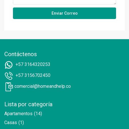
Contáctenos
+57 3164320253
+57 3156702450
comercial@homeandhelp.co
Lista por categoría
Apartamentos
(14)
Casas
(1)