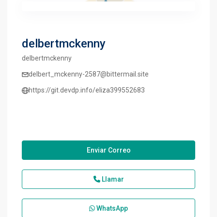
delbertmckenny
delbertmckenny
delbert_mckenny-2587@bittermail.site
https://git.devdp.info/eliza399552683
Enviar Correo
Llamar
WhatsApp